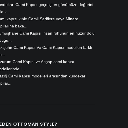
ndekari Cami Kapısı geçmişten günümüze değerini
la k...
mi kapısı kıble Camii Şeriflere veya Minare
pılarına baka...
ümüşhane Cami Kapısı insan ruhunun en huzur dolu
duğu...
kişehir Cami Kapısı Ve Cami Kapısı modelleri farklı
...
zurum Cami Kapısı ve Ahşap cami kapısı
dellerinde i...
azığ Cami Kapısı modelleri arasından kündekari
pılar...
EDEN OTTOMAN STYLE?