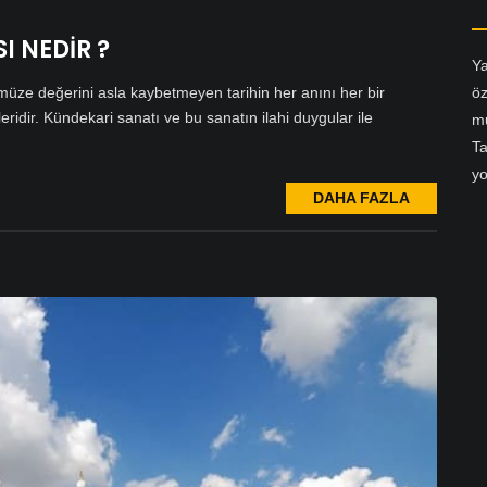
I NEDİR ?
Ya
ze değerini asla kaybetmeyen tarihin her anını her bir
öz
ridir. Kündekari sanatı ve bu sanatın ilahi duygular ile
mu
Ta
yo
DAHA FAZLA