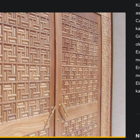
Kü
as
Ca
ka
G
ol
Es
mo
Er
mo
El
ka
N