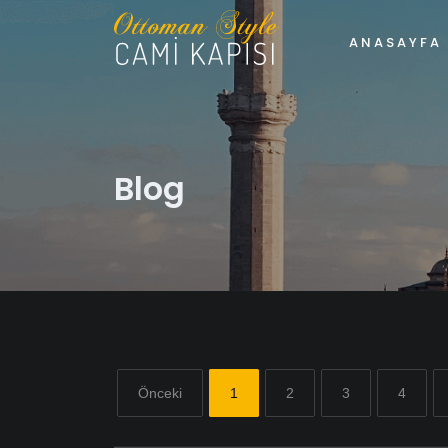
ANASAYFA
Blog
Önceki
1
2
3
4