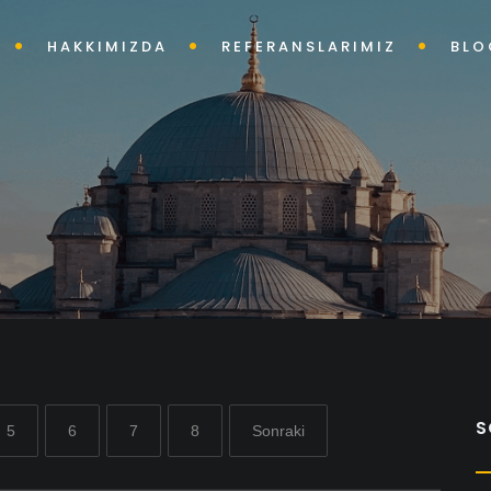
HAKKIMIZDA
REFERANSLARIMIZ
BLO
S
5
6
7
8
Sonraki