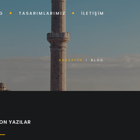
G
TASARIMLARIMIZ
İLETİŞİM
ANASAYFA
/
BLOG
ON YAZILAR