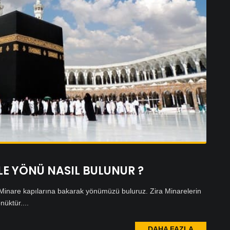
LE YÖNÜ NASIL BULUNUR ?
Minare kapılarına bakarak yönümüzü buluruz. Zira Minarelerin
üktür....
DAHA FAZLA