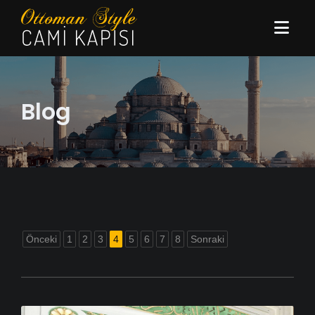
Blog
Önceki
1
2
3
4
5
6
7
8
Sonraki