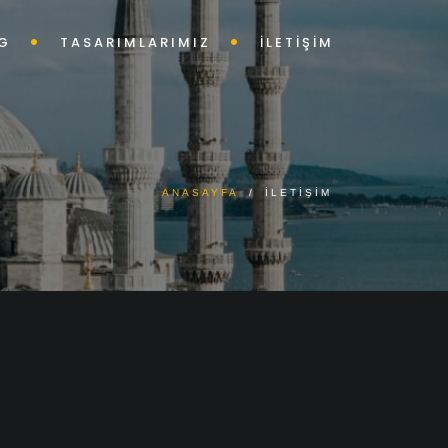
G
TASARIMLARIMIZ
İLETİŞİM
ANASAYFA
/
İLETİŞİM