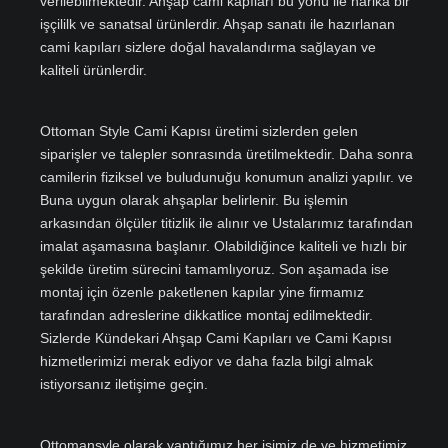
verilebilmektedir. Ahşap cami kapıları bu yönü ile harika bir
işçililk ve sanatsal ürünlerdir. Ahşap sanatı ile hazırlanan
cami kapıları sizlere doğal havalandırma sağlayan ve
kaliteli ürünlerdir.
Ottoman Style Cami Kapısı üretimi sizlerden gelen
siparişler ve talepler sonrasında üretilmektedir. Daha sonra
camilerin fiziksel ve buludunuğu konumun analizi yapılır. ve
Buna uygun olarak ahşaplar belirlenir. Bu işlemin
arkasından ölçüler titizlik ile alınır ve Ustalarımız tarafından
imalat aşamasına başlanır. Olabildiğince kaliteli ve hızlı bir
şekilde üretim sürecini tamamlıyoruz. Son aşamada ise
montaj için özenle paketlenen kapılar yine firmamız
tarafından adreslerine dikkatlice montaj edilmektedir.
Sizlerde Kündekari Ahşap Cami Kapıları ve Cami Kapısı
hizmetlerimizi merak ediyor ve daha fazla bilgi almak
istiyorsanız iletişime geçin.
Ottomansyle olarak yaptığımız her işimiz de ve hizmetimiz