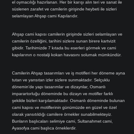
el oymacılığı hazırlanan. Her bir karışı alın teri ve sanat ile
süslenen zarafet ve camilerin girişinde heybeti ile sizleri
selamlayan Ahşap cami Kapılarıdır.
Ahşap cami kapısı camilerin girişinde sizleri selamlayan ve
camilerin özelliğini, tarihini sizlere sunan birere kartvizit
gibidir. Tarihimizde 7 kıtada bu eserleri görmek ve cami
kapılarının o nostalji kokan havasını solumak mümkündür.
Camilerin Ahşap tasarımları ve iş motifleri her döneme ayna
tutan ve yansıtan izler sizlere sunmaktadır. Selçuklu
dönemin’de yapı tasarımlar ve dizaynlar, Osmanlı
imparartorluğu döneminde bu dizayn ve motifler farklı
şekilde bizleri karşılamaktadır. Osmanlı döneminde bulunan
cami kapısı ve motiflerinin günümüzde en güzel ve özel
olarak yansıtıldığı camilere örnekler sunabilmekteyiz.
Bunların başlıcaları selimiye cami, Sultanahmet cami,
Ayasofya cami başlıca örneklerdir.